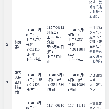
教
網址：
師專業能
力測驗中
(另開新
心網站
115年04月2
一律採網
115年01月
115年09月0
8日(二)
路報名，
06日(二)
9日(三)
上午8時30
逾期不予
上午8時30
上午8時30
受理，報
網路
分起
2
分起
分起
名網址：
報名
至05月07日
至01月15
至09月18日
教師專業
(四)
日(四)
(五)
能力測驗
下午5時止
下午5時止
下午5時止
(另
中心網站
止
報考
115年01月
115年05月1
115年10月0
請詳閱簡
人補
21日(三)起
3日(三)起
6日(二)起
章第6
3
正資
至01月23
至05月15日
至10月08日
頁：報名
料及
查詢
日(五)止
(五)止
(四)止
補件
115年03月
本評量無
115年06月0
115年11月1
04日(三)
准考證，