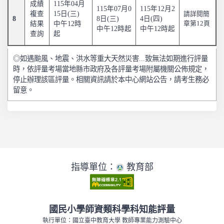
成績
115年04月
115年07月0
115年12月2
複查
15日(三)
請詳閱簡
8
8日(三)
4日(四)
結果
中午12時
章第12頁
中午12時起
中午12時起
查詢
起
◎如遇颱風、地震、洪水等重大天然災害...致無法如期進行評量
時，依評量考場當地縣市政府及各評量考場附屬機關公佈規定，
停止辦理該區評量。相關資訊請於本中心網站公告，請考生務必
留意。
指導單位：
教育部
國民小學師資類科學科知能評量
執行單位：國立臺中教育大學 教師專業能力測驗中心