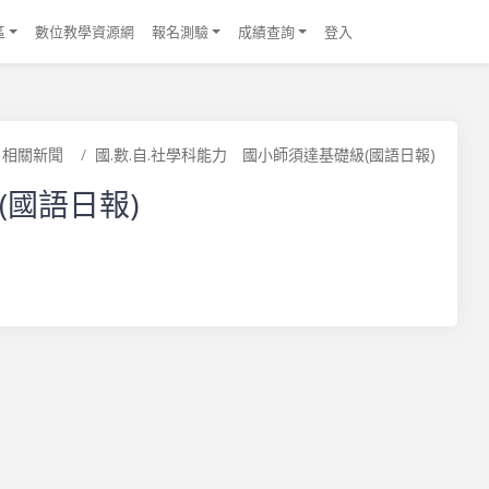
區
數位教學資源網
報名測驗
成績查詢
登入
頁
相關新聞
國.數.自.社學科能力 國小師須達基礎級(國語日報)
(國語日報)