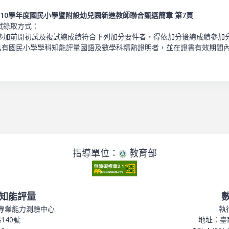
110學年度國民小學暨附設幼兒園新進教師聯合甄選簡章 第7頁
試錄取方式：
加前開初試及複試總成績符合下列加分要件者，得依加分後總成績參加分發(如逾
時具有國民小學學科知能評量國語及數學科精熟證明者，並在證書有效期間內
指導單位：
教育部
知能評量
專業能力測驗中心
執
140號
地址：臺