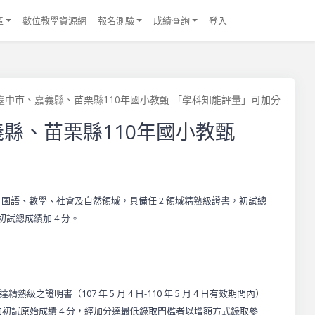
區
數位教學資源網
報名測驗
成績查詢
登入
中市、嘉義縣、苗栗縣110年國小教甄 「學科知能評量」可加分
縣、苗栗縣110年國小教甄
)，國語、數學、社會及自然領域，具備任 2 領域精熟級證書，初試總
初試總成績加 4 分。
書（107 年 5 月 4 日-110 年 5 月 4 日有效期間內）
多加初試原始成績 4 分，經加分達最低錄取門檻者以增額方式錄取參