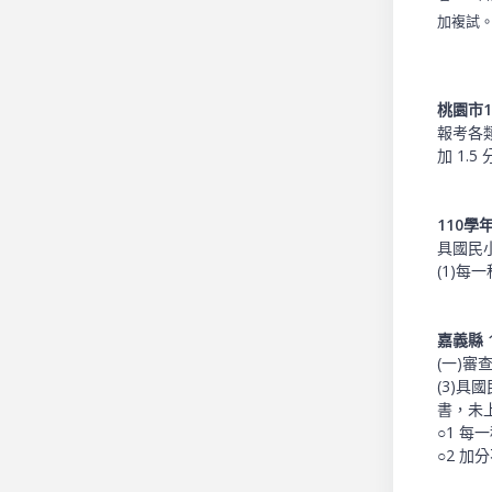
加複試
桃園市
報考各類
加 1.
110
具國民
(1)每
嘉義縣 
(一)審
(3)具
書，未
○1 每
○2 