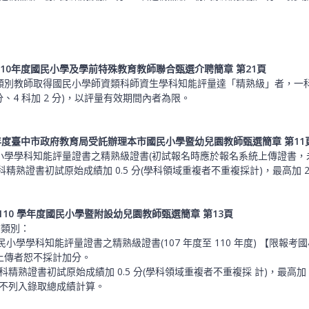
。
110年度國民小學及學前特殊教育教師聯合甄選介聘簡章 第21頁
別教師取得國民小學師資類科師資生學科知能評量達「精熟級」者，一科達「精熟
5 分、4 科加 2 分)，以評量有效期間內者為限。
學年度臺中市政府教育局受託辦理本市國民小學暨幼兒園教師甄選簡章 第11
小學學科知能評量證書之精熟級證書(初試報名時應於報名系統上傳證書，
一科精熟證書初試原始成績加 0.5 分(學科領域重複者不重複採計)，最高加 2
110 學年度國民小學暨附設幼兒園教師甄選簡章 第13頁
查類別：
國民小學學科知能評量證書之精熟級證書(107 年度至 110 年度) 【限
上傳者恕不採計加分。
一科精熟證書初試原始成績加 0.5 分(學科領域重複者不重複採 計)，最高加 
加分不列入錄取總成績計算。