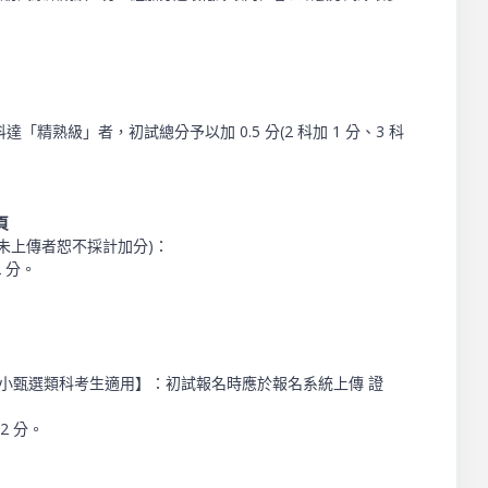
級」者，初試總分予以加 0.5 分(2 科加 1 分、3 科
頁
未上傳者恕不採計加分)：
 分。
報考國小甄選類科考生適用】：初試報名時應於報名系統上傳 證
2 分。